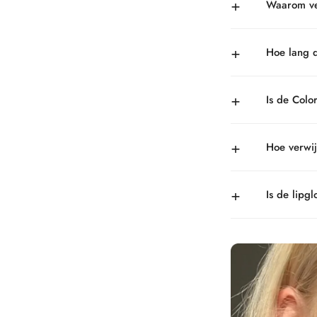
+
Waarom ver
+
Hoe lang d
+
Is de Colo
+
Hoe verwij
+
Is de lipgl