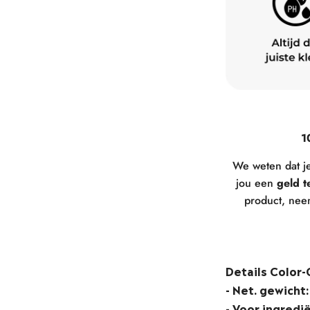
1
We weten dat 
jou een
geld t
product, nee
Details Color-
-
Net. gewicht:
- Voor ingredi