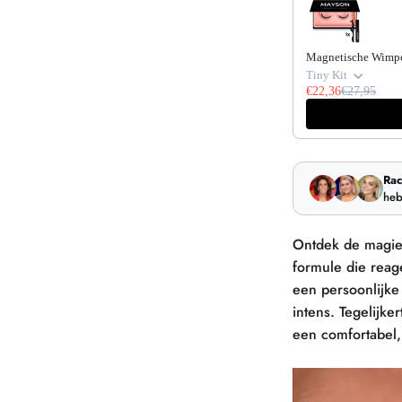
Magnetische Wimp
Tiny Kit
€22,36
€27,95
Rac
heb
Ontdek de magi
formule die reag
een persoonlijke 
intens. Tegelijker
een comfortabel