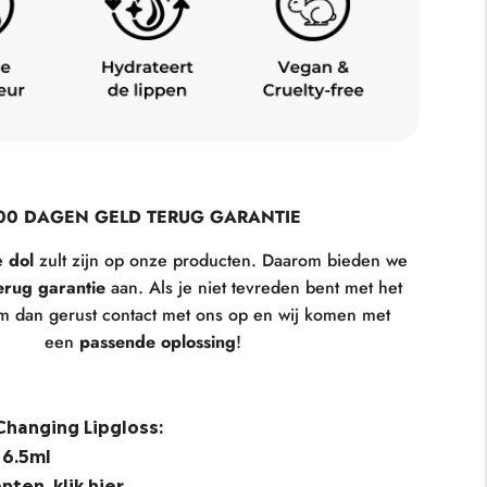
00 DAGEN GELD TERUG GARANTIE
je
dol
zult zijn op onze producten. Daarom bieden we
erug garantie
aan. Als je niet tevreden bent met het
m dan gerust contact met ons op en wij komen met
een
passende oplossing
!
Changing Lipgloss:
 6.5ml
ënten,
klik
hier