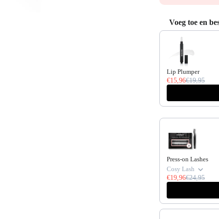
Voeg toe en b
Use the Previous an
Lip Plumper
€15,96
€19,95
Press-on Lashes
Cosy Lash
€19,96
€24,95