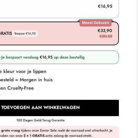
€16,95
Meest Gekozen
€33,90
GRATIS
Bespaar €16,95
€50,85
Je bespaart vandaag
€16,95
op deze bestellig
te kleur voor je lippen
esteld = Morgen in huis
n Cruelty-Free
TOEVOEGEN AAN WINKELWAGEN
L
A
100 Dagen Geld Terug Garantie
D
e
grote vraag
tijdens onze Zomer Sale raakt de voorraad snel uitverkocht. Je
E
 maken van onze
2 + 1 GRATIS
actie zolang de voorraad strekt.