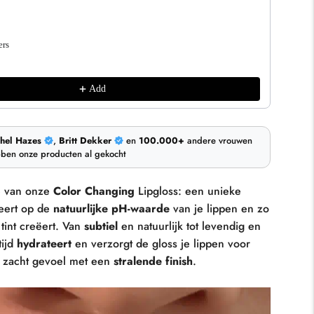
ers
Add
hel Hazes
,
Britt Dekker
en
100.000+
andere vrouwen
ben onze producten al gekocht
e van onze
Color Changing
Lipgloss: een unieke
eert op de
natuurlijke pH-waarde
van je lippen en zo
tint creëert. Van
subtiel
en natuurlijk tot levendig en
tijd
hydrateert
en verzorgt de gloss je lippen voor
, zacht gevoel met een
stralende finish
.